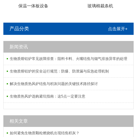
保温一体板设备
玻璃棉裁条机
产品分类
点击展开+
新闻资讯
生物质熔铝炉常见故障排查：阻料卡料、火嘴结焦与烟气排放异常的处理
生物质熔铝炉的安全运行规范：防爆、防泄漏与应急处理机制
解决生物质热风炉结焦与积灰问题的关键技术路径探讨
生物质热风炉选购避坑指南：这5点一定要注意
相关文章
如何避免生物质颗粒燃烧机出现结焦积灰？