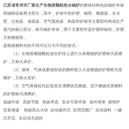
江苏省常州市厂家生产生物质颗粒热水锅炉
的整体结构包括锅炉本体
和辅助设备两大部分，其中，炉体中的炉膛、锅筒、燃烧器、水冷
壁、过热器、省煤器、空气预热器、构架和炉墙等主要部件构成生产
蒸汽的核心部分，称为锅炉本体，两个主要部件是炉膛和锅筒；炉膛
又称燃烧室。
是
根据燃料对的不同可以分为不同的形式：
（1）生物质燃烧颗粒放在炉排上进行火床燃烧的炉膛称为层燃
炉，又称火床炉。
（2）液体、气体或磨成粉状的燃料喷入火室燃烧的炉膛称为室
燃炉，又称火室炉。
（3）空气将煤粒托起使其呈沸腾状态燃烧、适于燃烧劣质燃料
的炉膛称为沸腾炉。
低碳环保 高效节能 热效率高 安全可靠环保 操作简单 易维护
安装便捷 热能高出火快 自动循环式 应用范围广 自动进料 一键
式开启 全自动无损耗