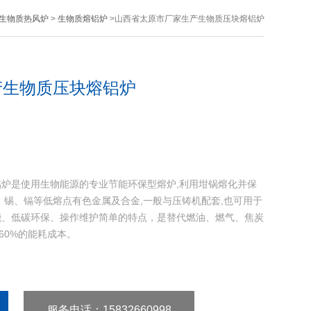
生物质热风炉
>
生物质熔铝炉
>山西省太原市厂家生产生物质压块熔铝炉
产生物质压块熔铝炉
炉是使用生物能源的专业节能环保型熔炉,利用坩锅熔化并保
、锡、镉等低熔点有色金属及合金,一般与压铸机配套,也可用于
能、低碳环保、操作维护简单的特点，是替代燃油、燃气、焦炭
60%的能耗成本。
服务电话
：15832660998