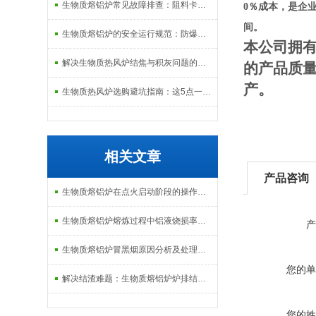
生物质熔铝炉常见故障排查：阻料卡料、火嘴结焦与烟气排放异常的处理
0
％
成本，是企
间。
生物质熔铝炉的安全运行规范：防爆、防泄漏与应急处理机制
本公司拥
解决生物质热风炉结焦与积灰问题的关键技术路径探讨
的产品质
产。
生物质热风炉选购避坑指南：这5点一定要注意
相关文章
产品咨询
生物质熔铝炉在点火启动阶段的操作规范与安全防范
生物质熔铝炉熔炼过程中铝液烧损率的控制技术与经济分析
产
生物质熔铝炉冒黑烟原因分析及处理：从配风比到炉排堵塞的排查逻辑
您的单
解决结渣难题：生物质熔铝炉炉排结构与清灰系统的改进措施
您的姓