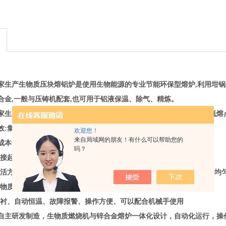
家生产生物质压块熔铝炉
是使用生物能源的专业节能环保型熔炉,利用坩
合金,一般与压铸机配套,也可用于铝液保温、除气、精炼。
家生产生物质压块熔铝炉
主要用于配套压铸机械对工业铝、锌、铜等低熔
效:集熔化保温为一体。
欢迎您！
来自局域网的朋友！有什么可以帮助您的
成本低，污染小;
吗？
直接起熔，溶液可全部倒空，更换熔料品种方便;
灵活方便、能连续平滑的调节;温度均匀易控制、氧化烧损少、金属成份均匀
生物质颗粒为燃料，低碳环，符合国家环保要求;
炉衬、自动恒温、故障报警、操作方便、可以配合机械手使用
自主研发制造，生物质燃烧机与锌合金熔炉一体化设计，自动化运行，操