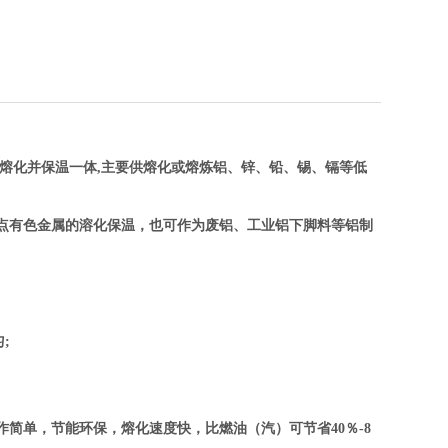
锅熔化并保温一体,主要供熔化或熔炼铝、锌、铅、锡、镉等低
点有色金属的溶化保温，也可作为废铝、工业铝下脚料等铝制
;
作简单，节能环保，熔化速度快，比燃油（汽）可节省40％
-8