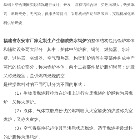
基础上结合我国实际情况进行设计、开发、具有结构合理，受热面积大，热效率
高，燃烧充分，无污染，低排放等特点。采用机械自动加料装置，实现机械化燃
料供给燃烧。
福建省永安市厂家定制生产生物质热水锅炉
的整体结构包括锅炉本体
和辅助设备两大部分，其中，炉体中的炉膛、锅筒、燃烧器、水冷
壁、过热器、省煤器、空气预热器、构架和炉墙等主要部件构成生产
蒸汽的核心部分，称为锅炉本体，两个主要部件是炉膛和锅筒；炉膛
又称燃烧室，是供燃料燃烧的空
是
根据燃料对的不同可以分为不同的形式：
（1）生物质燃烧颗粒放在炉排上进行火床燃烧的炉膛称为层燃
炉，又称火床炉。
（2）液体、气体或磨成粉状的燃料喷入火室燃烧的炉膛称为室
燃炉，又称火室炉。
（3）空气将煤粒托起使其呈沸腾状态燃烧、适于燃烧劣质燃料
的炉膛称为沸腾炉。