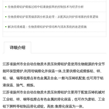
生物质熔铝炉熔炼过程中铝液烧损率的控制技术与经济分析
生物质熔铝炉冒黑烟原因分析及处理：从配风比到炉排堵塞的排查逻辑
解决结渣难题：生物质熔铝炉炉排结构与清灰系统的改进措施
详细介绍
江苏省扬州市全自动生物质木质压块熔铝炉
是使用生物能源的专业节
能环保型熔炉,利用坩锅熔化并保温一体,主要供熔化或熔炼铝、锌、
铅、锡、镉等低熔点有色金属及合金,一般与压铸机配套,也可用于铝
液保温、除气、精炼。
江苏省扬州市全自动生物质木质压块熔铝炉
主要用于配套压铸机械对
工业铝、锌、铜等低熔点有色金属的溶化保温，也可作为废铝、工业
铝下脚料等铝制品溶化成锭。高效:集熔化保温为一体。