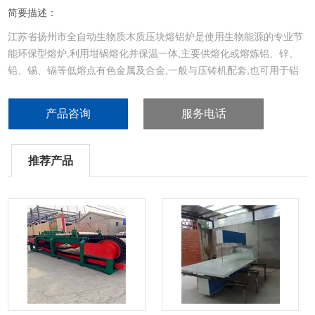
简要描述：
江苏省扬州市全自动生物质木质压块熔铝炉是使用生物能源的专业节
能环保型熔炉,利用坩锅熔化并保温一体,主要供熔化或熔炼铝、锌、
铅、锡、镉等低熔点有色金属及合金,一般与压铸机配套,也可用于铝
液保温、除气、精炼。具有高效节能、低碳环保、操作维护简单的特
点，是替代燃油、燃气、焦炭炉、电炉的产品，可以帮企业降低
产品咨询
服务电话
30~60%的能耗成本。
推荐产品