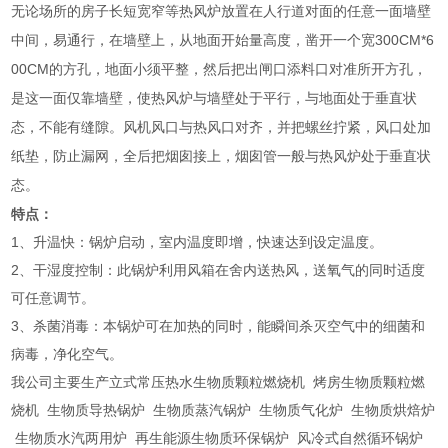
无论场所的房子长短宽窄等热风炉放置在人行道对面的任意一面墙壁
300CM*6
中间，易通行，在墙壁上，从地面开始量高度，凿开一个宽
00CM
的方孔，地面小须平整，然后把出闸口添料口对准所开方孔，
是这一面仅靠墙壁，使热风炉与墙壁处于平行，与地面处于垂直状
态，不能有缝隙。风机风口与热风口对齐，并把螺丝拧紧，风口处加
纸垫，防止漏网，全后把烟囱接上，烟囱管一般与热风炉处于垂直状
态。
特点：
1、升温快：锅炉启动，室内温度即增，快速达到设定温度。
2、干湿度控制：此锅炉利用风箱在舍内送热风，送氧气的同时适度
可任意调节。
3、杀菌消毒：本锅炉可在加热的同时，能瞬间杀灭空气中的细菌和
病毒，净化空气。
我公司主要生产立式常压热水生物质颗粒燃烧机 烤房生物质颗粒燃
烧机 生物质导热锅炉 生物质蒸汽锅炉 生物质气化炉 生物质烘焙炉
生物质水汽两用炉 再生能源生物质环保锅炉 风冷式自然循环锅炉