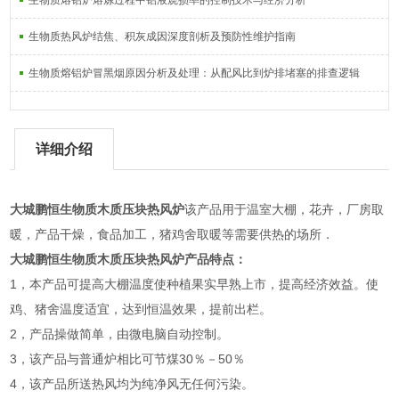
生物质熔铝炉熔炼过程中铝液烧损率的控制技术与经济分析
生物质热风炉结焦、积灰成因深度剖析及预防性维护指南
生物质熔铝炉冒黑烟原因分析及处理：从配风比到炉排堵塞的排查逻辑
详细介绍
大城鹏恒生物质木质压块热风炉
该产品用于温室大棚，花卉，厂房取
暖，产品干燥，食品加工，猪鸡舍取暖等需要供热的场所．
大城鹏恒生物质木质压块热风炉
产品特点：
1，本产品可提高大棚温度使种植果实早熟上市，提高经济效益。使
鸡、猪舍温度适宜，达到恒温效果，提前出栏。
2，产品操做简单，由微电脑自动控制。
3，该产品与普通炉相比可节煤30％－50％
4，该产品所送热风均为纯净风无任何污染。