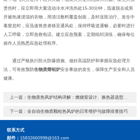
烫伤时，应立即用大量流动冷水冲洗伤处15-30分钟，迅速脱去或剪
开被热液浸湿的衣物，用清洁敷料覆盖创面，及时送医治疗。发生中
毒窒息时，应迅速将患者移至通风处，保持呼吸道通畅，必要时进行
人工呼吸，立即急救电话。建立应急预案，定期组织演练，确保每位
操作人员熟悉应急处理程序。
通过严格执行防火防爆措施、做好高温防护和掌握应急处理方
法，可有效预防
生物质熔铝炉
安全事故的发生，保障生产安全和人员
健康。
上一篇：
生物质热风炉结构详解：燃烧室设计、换热器选型与保温材料技术
下一篇：
全自动生物质颗粒热风炉的日常维护与故障排查技巧
联系方式
邮件：
15832660998@163.com