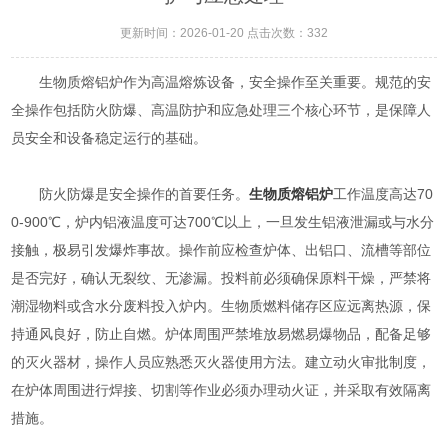
更新时间：2026-01-20 点击次数：332
生物质熔铝炉作为高温熔炼设备，安全操作至关重要。规范的安
全操作包括防火防爆、高温防护和应急处理三个核心环节，是保障人
员安全和设备稳定运行的基础。
防火防爆是安全操作的首要任务。
生物质熔铝炉
工作温度高达70
0-900℃，炉内铝液温度可达700℃以上，一旦发生铝液泄漏或与水分
接触，极易引发爆炸事故。操作前应检查炉体、出铝口、流槽等部位
是否完好，确认无裂纹、无渗漏。投料前必须确保原料干燥，严禁将
潮湿物料或含水分废料投入炉内。生物质燃料储存区应远离热源，保
持通风良好，防止自燃。炉体周围严禁堆放易燃易爆物品，配备足够
的灭火器材，操作人员应熟悉灭火器使用方法。建立动火审批制度，
在炉体周围进行焊接、切割等作业必须办理动火证，并采取有效隔离
措施。