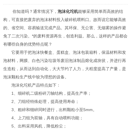
你知道吗？通常情况下，
泡沫化坨机
能够采用简单而高效的结
构，可直接把废弃的泡沫材料投入破碎机喂料口。故而说它能够高效
的、省空间、容易输送完成产品。其环保、无公害、无烟雾的操作避
免了二次污染。*的废料资源再生，创造利益。那么，这样的产品都会
有哪些自身的优势特点呢？
它要用于把泡沫快餐盒、蛋糕盒、泡沫包装箱料，保温材料和发
泡材料，网膜、白色污染垃圾等废旧泡沫制品熔化成块状，并进行再
生造粒，从而达到自动化，大大节约了人力，大程度提高了产量，是
泡沫颗粒生产线中较为理想的设备。
泡沫化坨机产品特点如下：
1、细碎机二级粉碎刀轴结构，提高生产率；
2、刀组经特殊处理，提高使用寿命；
3、粗碎和细碎同时进行，出料颗粒小至5mm。
4、上刀组为双轴，具有自动喂料功能；
5、出料采用风机，降低粉尘；