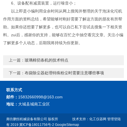
6、设备配有减震装置，运行噪音小；
以上即是小编利用业余时间从网上搜阅并整理的关于泡沫化坨机
作用方面的资料总结，希望能够对刚好需要了解这方面的朋友有所帮
助。如果你还想要了解更多，也可以自己私下尝试去搜集一下相关资
料。zui后，感谢你的支持，能够在百忙之中抽空看完文章。关注小编
了解更多个人动态，后期我将持续为你更新。
上一篇：
玻璃棉切条机的技术特点
下一篇：
布袋除尘器处理特殊粉尘时需要注意哪些事项
联系方式
邮件：
15832660998@163.com
地址：
大城县城南工业区
廊坊鹏恒机械设备有限公司
版权所
技术支持：
化工仪器网
管理登陆
有 2019
冀ICP备18011756号-2
GoogleSitemap